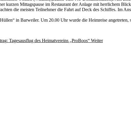
er kurzen Mittagspause im Restaurant der Anlage mit herrlichem Blick a
rachten die meisten Teilnehmer die Fahrt auf Deck des Schiffes. Im Ansc
üllen“ in Barweiler. Um 20.00 Uhr wurde die Heimreise angetreten, s
trag: Tagesausflug des Heimatvereins „ProBoos“
Weiter