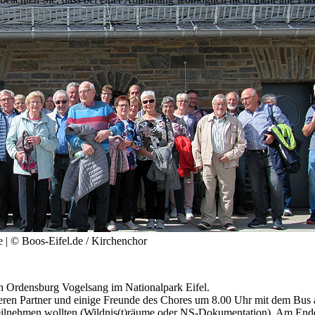
 | © Boos-Eifel.de / Kirchenchor
en Ordensburg Vogelsang im Nationalpark Eifel.
eren Partner und einige Freunde des Chores um 8.00 Uhr mit dem Bus 
 teilnehmen wollten (Wildnis(t)räume oder NS-Dokumentation). Am En