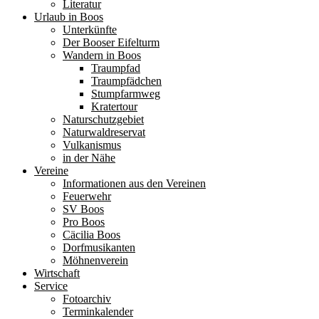
Literatur
Urlaub in Boos
Unterkünfte
Der Booser Eifelturm
Wandern in Boos
Traumpfad
Traumpfädchen
Stumpfarmweg
Kratertour
Naturschutzgebiet
Naturwaldreservat
Vulkanismus
in der Nähe
Vereine
Informationen aus den Vereinen
Feuerwehr
SV Boos
Pro Boos
Cäcilia Boos
Dorfmusikanten
Möhnenverein
Wirtschaft
Service
Fotoarchiv
Terminkalender