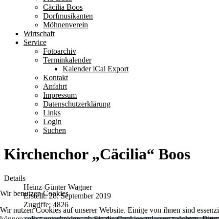
Cäcilia Boos
Dorfmusikanten
Möhnenverein
Wirtschaft
Service
Fotoarchiv
Terminkalender
Kalender iCal Export
Kontakt
Anfahrt
Impressum
Datenschutzerklärung
Links
Login
Suchen
Kirchenchor „Cäcilia“ Boos
Details
Heinz-Günter Wagner
Wir benutzen Cookies
Erstellt: 28. September 2019
Zugriffe: 4826
Wir nutzen Cookies auf unserer Website. Einige von ihnen sind essenzi
können selbst entscheiden, ob Sie die Cookies zulassen möchten. Bitte