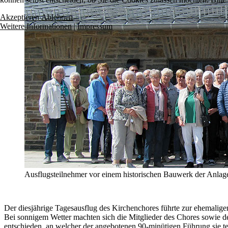
Akzeptieren
Ablehnen
Weitere Informationen
|
Impressum
Ausflugsteilnehmer vor einem historischen Bauwerk der Anlage
Der diesjährige Tagesausflug des Kirchenchores führte zur ehemalig
Bei sonnigem Wetter machten sich die Mitglieder des Chores sowie d
entschieden, an welcher der angebotenen 90-minütigen Führung sie