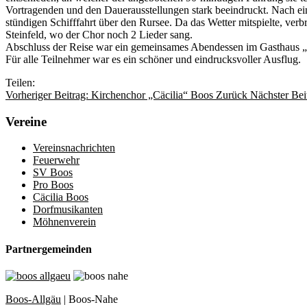
Vortragenden und den Dauerausstellungen stark beeindruckt. Nach ein
stündigen Schifffahrt über den Rursee. Da das Wetter mitspielte, verb
Steinfeld, wo der Chor noch 2 Lieder sang.
Abschluss der Reise war ein gemeinsames Abendessen im Gasthaus „H
Für alle Teilnehmer war es ein schöner und eindrucksvoller Ausflug.
Teilen:
Vorheriger Beitrag: Kirchenchor „Cäcilia“ Boos
Zurück
Nächster Bei
Vereine
Vereinsnachrichten
Feuerwehr
SV Boos
Pro Boos
Cäcilia Boos
Dorfmusikanten
Möhnenverein
Partnergemeinden
Boos-Allgäu
| Boos-Nahe