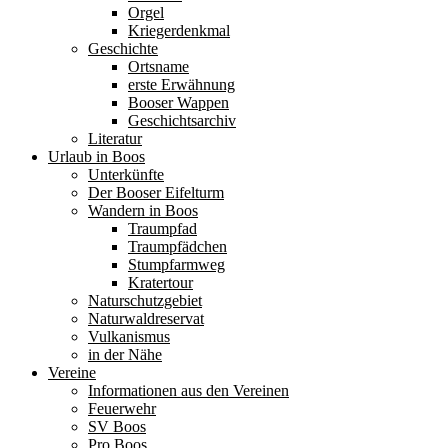
Orgel
Kriegerdenkmal
Geschichte
Ortsname
erste Erwähnung
Booser Wappen
Geschichtsarchiv
Literatur
Urlaub in Boos
Unterkünfte
Der Booser Eifelturm
Wandern in Boos
Traumpfad
Traumpfädchen
Stumpfarmweg
Kratertour
Naturschutzgebiet
Naturwaldreservat
Vulkanismus
in der Nähe
Vereine
Informationen aus den Vereinen
Feuerwehr
SV Boos
Pro Boos