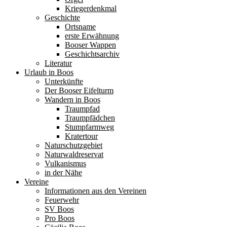
Kriegerdenkmal
Geschichte
Ortsname
erste Erwähnung
Booser Wappen
Geschichtsarchiv
Literatur
Urlaub in Boos
Unterkünfte
Der Booser Eifelturm
Wandern in Boos
Traumpfad
Traumpfädchen
Stumpfarmweg
Kratertour
Naturschutzgebiet
Naturwaldreservat
Vulkanismus
in der Nähe
Vereine
Informationen aus den Vereinen
Feuerwehr
SV Boos
Pro Boos