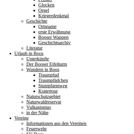
Glocken
Orgel
Kriegerdenkmal
Geschichte
Ortsname
erste Erwähnung
Booser Wappen
Geschichtsarchiv
Literatur
Urlaub in Boos
Unterkünfte
Der Booser Eifelturm
Wandern in Boos
Traumpfad
Traumpfädchen
Stumpfarmweg
Kratertour
Naturschutzgebiet
Naturwaldreservat
Vulkanismus
in der Nähe
Vereine
Informationen aus den Vereinen
Feuerwehr