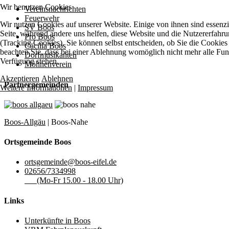
Wir benutzen Cookies
Vereinsnachrichten
Feuerwehr
Wir nutzen Cookies auf unserer Website. Einige von ihnen sind essenzie
SV Boos
Seite, während andere uns helfen, diese Website und die Nutzererfahr
Pro Boos
(Tracking Cookies). Sie können selbst entscheiden, ob Sie die Cookies
Cäcilia Boos
beachten Sie, dass bei einer Ablehnung womöglich nicht mehr alle Funkt
Dorfmusikanten
Verfügung stehen.
Möhnenverein
Akzeptieren
Ablehnen
Partnergemeinden
Weitere Informationen
|
Impressum
Boos-Allgäu
| Boos-Nahe
Ortsgemeinde Boos
ortsgemeinde@boos-eifel.de
02656/7334998
(Mo-Fr 15.00 - 18.00 Uhr)
Links
Unterkünfte in Boos