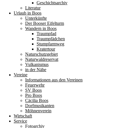
Geschichtsarchiv
Literatur
Urlaub in Boos
Unterkünfte
Der Booser Eifelturm
Wandern in Boos
Traumpfad
Traumpfädchen
Stumpfarmweg
Kratertour
Naturschutzgebiet
Naturwaldreservat
Vulkanismus
in der Nähe
Vereine
Informationen aus den Vereinen
Feuerwehr
SV Boos
Pro Boos
Cäcilia Boos
Dorfmusikanten
Möhnenverein
Wirtschaft
Service
Fotoarchiv