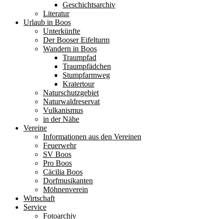
Geschichtsarchiv
Literatur
Urlaub in Boos
Unterkünfte
Der Booser Eifelturm
Wandern in Boos
Traumpfad
Traumpfädchen
Stumpfarmweg
Kratertour
Naturschutzgebiet
Naturwaldreservat
Vulkanismus
in der Nähe
Vereine
Informationen aus den Vereinen
Feuerwehr
SV Boos
Pro Boos
Cäcilia Boos
Dorfmusikanten
Möhnenverein
Wirtschaft
Service
Fotoarchiv