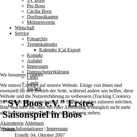
SV Boos
Pro Boos
Cäcilia Boos
Dorfmusikanten
Möhnenverein
Wirtschaft
Service
Fotoarchiv
Terminkalender
Kalender iCal Export
Kontakt
Anfahrt
Impressum
Datenschutzerklärung
Wir benutzen Cookies
Links
Login
Wir nutzen Cookies auf unserer Website. Einige von ihnen sind
Suchen
essenziell für den Betrieb der Seite, während andere uns helfen, diese
Website und die Nutzererfahrung zu verbessern (Tracking Cookies).
"SV Boos e.V." Erstes
Sie können selbst entscheiden, ob Sie die Cookies zulassen möchten.
Bitte beachten Sie, dass bei einer Ablehnung womöglich nicht mehr
Saisonspiel in Boos
alle Funktionalitäten der Seite zur Verfügung stehen.
Akzeptieren
Ablehnen
Weitere Informationen
|
Impressum
Details
Erstellt: 04. Oktober 2007