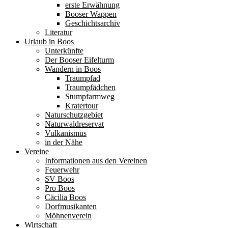
erste Erwähnung
Booser Wappen
Geschichtsarchiv
Literatur
Urlaub in Boos
Unterkünfte
Der Booser Eifelturm
Wandern in Boos
Traumpfad
Traumpfädchen
Stumpfarmweg
Kratertour
Naturschutzgebiet
Naturwaldreservat
Vulkanismus
in der Nähe
Vereine
Informationen aus den Vereinen
Feuerwehr
SV Boos
Pro Boos
Cäcilia Boos
Dorfmusikanten
Möhnenverein
Wirtschaft