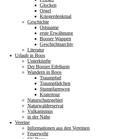
Glocken
Orgel
Kriegerdenkmal
Geschichte
Ortsname
erste Erwähnung
Booser Wappen
Geschichtsarchiv
Literatur
Urlaub in Boos
Unterkünfte
Der Booser Eifelturm
Wandern in Boos
Traumpfad
Traumpfädchen
Stumpfarmweg
Kratertour
Naturschutzgebiet
Naturwaldreservat
Vulkanismus
in der Nähe
Vereine
Informationen aus den Vereinen
Feuerwehr