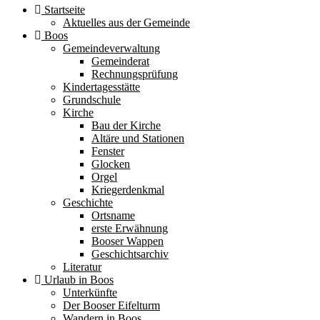
Startseite
Aktuelles aus der Gemeinde
Boos
Gemeindeverwaltung
Gemeinderat
Rechnungsprüfung
Kindertagesstätte
Grundschule
Kirche
Bau der Kirche
Altäre und Stationen
Fenster
Glocken
Orgel
Kriegerdenkmal
Geschichte
Ortsname
erste Erwähnung
Booser Wappen
Geschichtsarchiv
Literatur
Urlaub in Boos
Unterkünfte
Der Booser Eifelturm
Wandern in Boos