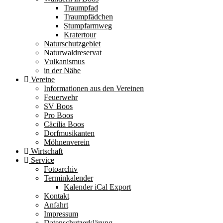
Traumpfad
Traumpfädchen
Stumpfarmweg
Kratertour
Naturschutzgebiet
Naturwaldreservat
Vulkanismus
in der Nähe
Vereine
Informationen aus den Vereinen
Feuerwehr
SV Boos
Pro Boos
Cäcilia Boos
Dorfmusikanten
Möhnenverein
Wirtschaft
Service
Fotoarchiv
Terminkalender
Kalender iCal Export
Kontakt
Anfahrt
Impressum
Datenschutzerklärung