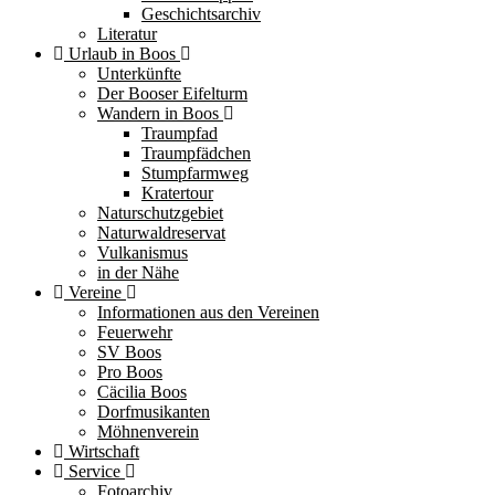
Geschichtsarchiv
Literatur
Urlaub in Boos
Unterkünfte
Der Booser Eifelturm
Wandern in Boos
Traumpfad
Traumpfädchen
Stumpfarmweg
Kratertour
Naturschutzgebiet
Naturwaldreservat
Vulkanismus
in der Nähe
Vereine
Informationen aus den Vereinen
Feuerwehr
SV Boos
Pro Boos
Cäcilia Boos
Dorfmusikanten
Möhnenverein
Wirtschaft
Service
Fotoarchiv