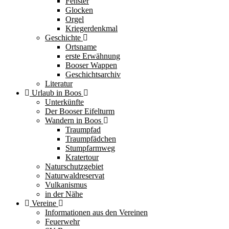
Fenster
Glocken
Orgel
Kriegerdenkmal
Geschichte
Ortsname
erste Erwähnung
Booser Wappen
Geschichtsarchiv
Literatur
Urlaub in Boos
Unterkünfte
Der Booser Eifelturm
Wandern in Boos
Traumpfad
Traumpfädchen
Stumpfarmweg
Kratertour
Naturschutzgebiet
Naturwaldreservat
Vulkanismus
in der Nähe
Vereine
Informationen aus den Vereinen
Feuerwehr