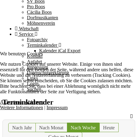
SV Boos
Pro Boos
Cäcilia Boos
Dorfmusikanten
Möhnenverein
Wirtschaft
Service
Fotoarchiv
Terminkalender
Kalender iCal Export
Wir benutzen Cookies
Kontakt
Anfahrt
Wir nutzen Cookies auf unserer Website. Einige von ihnen sind
Impressum
essenziell für den Betrieb der Seite, während andere uns helfen, diese
Datenschutzerklärung
Website und die Nutzererfahrung zu verbessern (Tracking Cookies).
Links
Sie können selbst entscheiden, ob Sie die Cookies zulassen möchten.
Login
Bitte beachten Sie, dass bei einer Ablehnung womöglich nicht mehr
Suchen
alle Funktionalitäten der Seite zur Verfügung stehen.
Terminkalender
Akzeptieren
Ablehnen
Weitere Informationen
|
Impressum
Nach Jahr
Nach Monat
Nach Woche
Heute
Gehe zu Monat