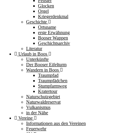
Fenster
Glocken
Orgel
Kriegerdenkmal
Geschichte
Ortsname
erste Erwähnung
Booser Wappen
Geschichtsarchiv
Literatur
Urlaub in Boos
Unterkünfte
Der Booser Eifelturm
Wandern in Boos
Traumpfad
Traumpfädchen
Stumpfarmweg
Kratertour
Naturschutzgebiet
Naturwaldreservat
Vulkanismus
in der Nähe
Vereine
Informationen aus den Vereinen
Feuerwehr