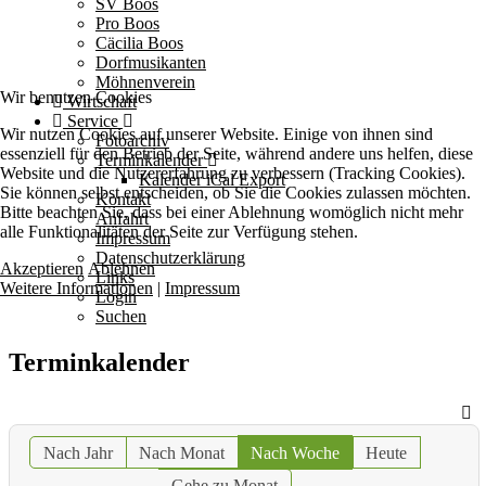
SV Boos
Pro Boos
Cäcilia Boos
Dorfmusikanten
Möhnenverein
Wir benutzen Cookies
Wirtschaft
Service
Wir nutzen Cookies auf unserer Website. Einige von ihnen sind
Fotoarchiv
essenziell für den Betrieb der Seite, während andere uns helfen, diese
Terminkalender
Website und die Nutzererfahrung zu verbessern (Tracking Cookies).
Kalender iCal Export
Sie können selbst entscheiden, ob Sie die Cookies zulassen möchten.
Kontakt
Bitte beachten Sie, dass bei einer Ablehnung womöglich nicht mehr
Anfahrt
alle Funktionalitäten der Seite zur Verfügung stehen.
Impressum
Datenschutzerklärung
Akzeptieren
Ablehnen
Links
Weitere Informationen
|
Impressum
Login
Suchen
Terminkalender
Nach Jahr
Nach Monat
Nach Woche
Heute
Gehe zu Monat