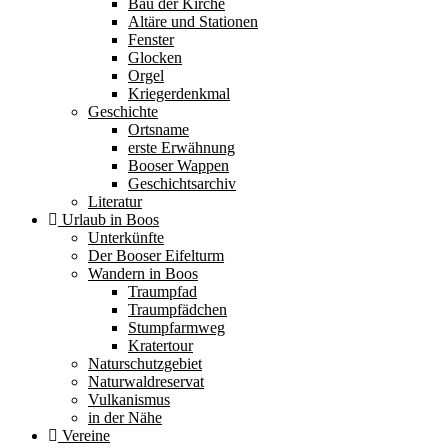
Bau der Kirche
Altäre und Stationen
Fenster
Glocken
Orgel
Kriegerdenkmal
Geschichte
Ortsname
erste Erwähnung
Booser Wappen
Geschichtsarchiv
Literatur
Urlaub in Boos
Unterkünfte
Der Booser Eifelturm
Wandern in Boos
Traumpfad
Traumpfädchen
Stumpfarmweg
Kratertour
Naturschutzgebiet
Naturwaldreservat
Vulkanismus
in der Nähe
Vereine