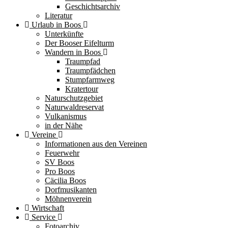
Geschichtsarchiv
Literatur
Urlaub in Boos
Unterkünfte
Der Booser Eifelturm
Wandern in Boos
Traumpfad
Traumpfädchen
Stumpfarmweg
Kratertour
Naturschutzgebiet
Naturwaldreservat
Vulkanismus
in der Nähe
Vereine
Informationen aus den Vereinen
Feuerwehr
SV Boos
Pro Boos
Cäcilia Boos
Dorfmusikanten
Möhnenverein
Wirtschaft
Service
Fotoarchiv