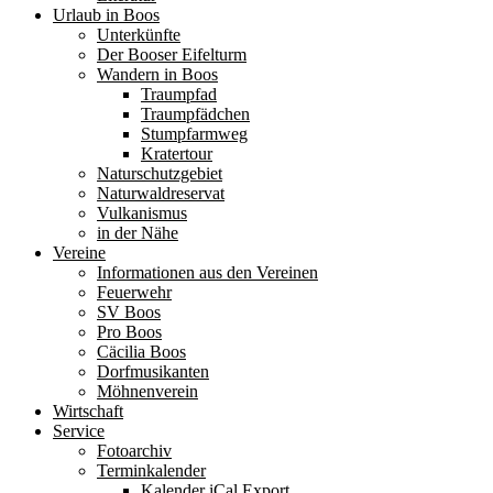
Urlaub in Boos
Unterkünfte
Der Booser Eifelturm
Wandern in Boos
Traumpfad
Traumpfädchen
Stumpfarmweg
Kratertour
Naturschutzgebiet
Naturwaldreservat
Vulkanismus
in der Nähe
Vereine
Informationen aus den Vereinen
Feuerwehr
SV Boos
Pro Boos
Cäcilia Boos
Dorfmusikanten
Möhnenverein
Wirtschaft
Service
Fotoarchiv
Terminkalender
Kalender iCal Export