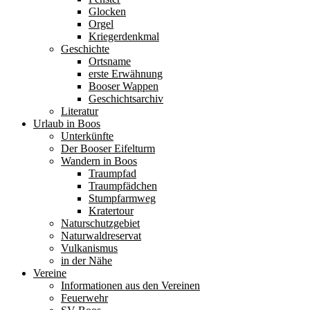
Glocken
Orgel
Kriegerdenkmal
Geschichte
Ortsname
erste Erwähnung
Booser Wappen
Geschichtsarchiv
Literatur
Urlaub in Boos
Unterkünfte
Der Booser Eifelturm
Wandern in Boos
Traumpfad
Traumpfädchen
Stumpfarmweg
Kratertour
Naturschutzgebiet
Naturwaldreservat
Vulkanismus
in der Nähe
Vereine
Informationen aus den Vereinen
Feuerwehr