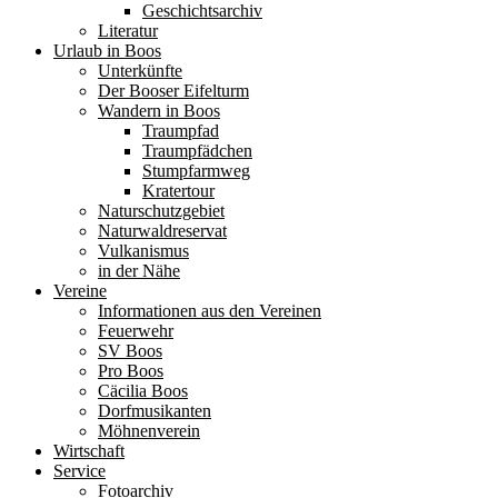
Geschichtsarchiv
Literatur
Urlaub in Boos
Unterkünfte
Der Booser Eifelturm
Wandern in Boos
Traumpfad
Traumpfädchen
Stumpfarmweg
Kratertour
Naturschutzgebiet
Naturwaldreservat
Vulkanismus
in der Nähe
Vereine
Informationen aus den Vereinen
Feuerwehr
SV Boos
Pro Boos
Cäcilia Boos
Dorfmusikanten
Möhnenverein
Wirtschaft
Service
Fotoarchiv