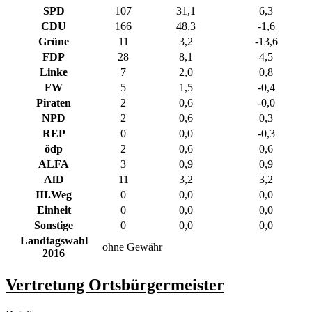
SPD
107
31,1
6,3
CDU
166
48,3
-1,6
Grüne
11
3,2
-13,6
FDP
28
8,1
4,5
Linke
7
2,0
0,8
FW
5
1,5
-0,4
Piraten
2
0,6
-0,0
NPD
2
0,6
0,3
REP
0
0,0
-0,3
ödp
2
0,6
0,6
ALFA
3
0,9
0,9
AfD
11
3,2
3,2
III.Weg
0
0,0
0,0
Einheit
0
0,0
0,0
Sonstige
0
0,0
0,0
Landtagswahl
ohne Gewähr
2016
Vertretung Ortsbürgermeister