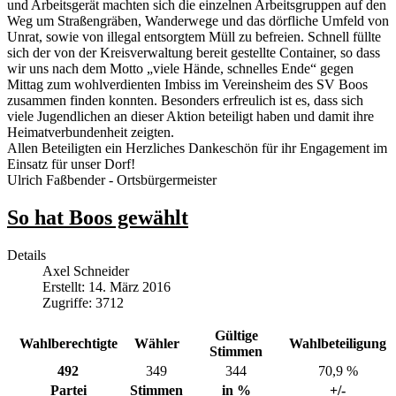
und Arbeitsgerät machten sich die einzelnen Arbeitsgruppen auf den
Weg um Straßengräben, Wanderwege und das dörfliche Umfeld von
Unrat, sowie von illegal entsorgtem Müll zu befreien. Schnell füllte
sich der von der Kreisverwaltung bereit gestellte Container, so dass
wir uns nach dem Motto „viele Hände, schnelles Ende“ gegen
Mittag zum wohlverdienten Imbiss im Vereinsheim des SV Boos
zusammen finden konnten. Besonders erfreulich ist es, dass sich
viele Jugendlichen an dieser Aktion beteiligt haben und damit ihre
Heimatverbundenheit zeigten.
Allen Beteiligten ein Herzliches Dankeschön für ihr Engagement im
Einsatz für unser Dorf!
Ulrich Faßbender - Ortsbürgermeister
So hat Boos gewählt
Details
Axel Schneider
Erstellt: 14. März 2016
Zugriffe: 3712
Gültige
Wahlberechtigte
Wähler
Wahlbeteiligung
Stimmen
492
349
344
70,9 %
Partei
Stimmen
in %
+/-