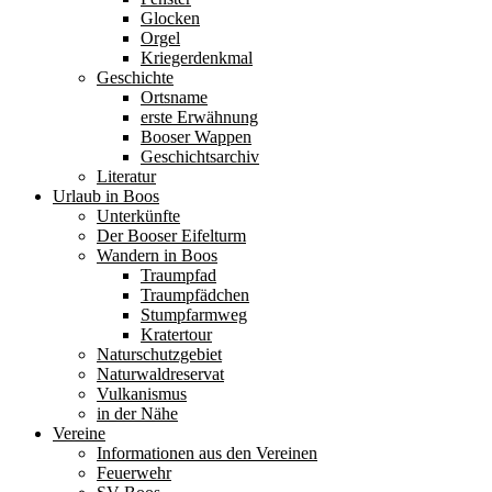
Glocken
Orgel
Kriegerdenkmal
Geschichte
Ortsname
erste Erwähnung
Booser Wappen
Geschichtsarchiv
Literatur
Urlaub in Boos
Unterkünfte
Der Booser Eifelturm
Wandern in Boos
Traumpfad
Traumpfädchen
Stumpfarmweg
Kratertour
Naturschutzgebiet
Naturwaldreservat
Vulkanismus
in der Nähe
Vereine
Informationen aus den Vereinen
Feuerwehr