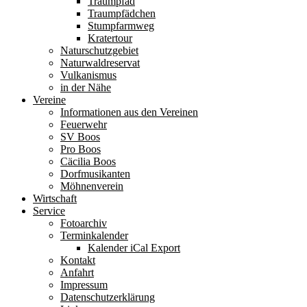
Traumpfad
Traumpfädchen
Stumpfarmweg
Kratertour
Naturschutzgebiet
Naturwaldreservat
Vulkanismus
in der Nähe
Vereine
Informationen aus den Vereinen
Feuerwehr
SV Boos
Pro Boos
Cäcilia Boos
Dorfmusikanten
Möhnenverein
Wirtschaft
Service
Fotoarchiv
Terminkalender
Kalender iCal Export
Kontakt
Anfahrt
Impressum
Datenschutzerklärung