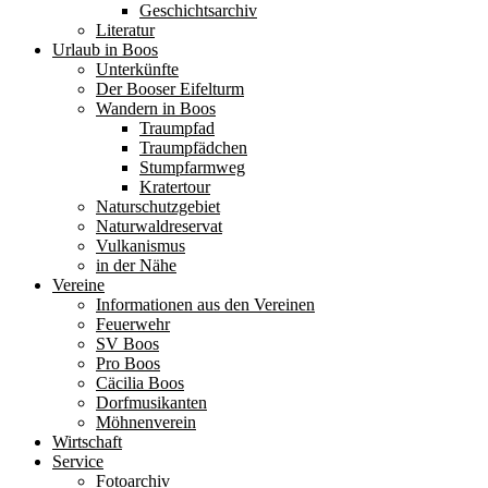
Geschichtsarchiv
Literatur
Urlaub in Boos
Unterkünfte
Der Booser Eifelturm
Wandern in Boos
Traumpfad
Traumpfädchen
Stumpfarmweg
Kratertour
Naturschutzgebiet
Naturwaldreservat
Vulkanismus
in der Nähe
Vereine
Informationen aus den Vereinen
Feuerwehr
SV Boos
Pro Boos
Cäcilia Boos
Dorfmusikanten
Möhnenverein
Wirtschaft
Service
Fotoarchiv