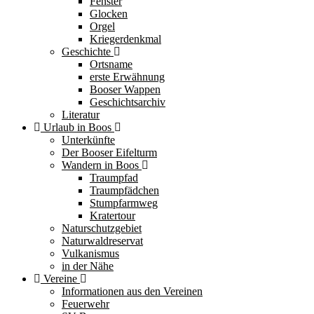
Fenster
Glocken
Orgel
Kriegerdenkmal
Geschichte
Ortsname
erste Erwähnung
Booser Wappen
Geschichtsarchiv
Literatur
Urlaub in Boos
Unterkünfte
Der Booser Eifelturm
Wandern in Boos
Traumpfad
Traumpfädchen
Stumpfarmweg
Kratertour
Naturschutzgebiet
Naturwaldreservat
Vulkanismus
in der Nähe
Vereine
Informationen aus den Vereinen
Feuerwehr