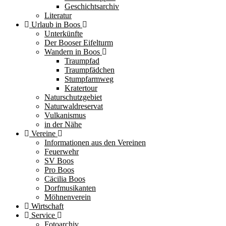
Geschichtsarchiv
Literatur
Urlaub in Boos
Unterkünfte
Der Booser Eifelturm
Wandern in Boos
Traumpfad
Traumpfädchen
Stumpfarmweg
Kratertour
Naturschutzgebiet
Naturwaldreservat
Vulkanismus
in der Nähe
Vereine
Informationen aus den Vereinen
Feuerwehr
SV Boos
Pro Boos
Cäcilia Boos
Dorfmusikanten
Möhnenverein
Wirtschaft
Service
Fotoarchiv