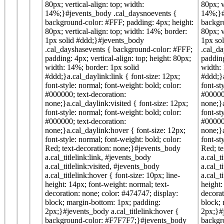
80px; vertical-align: top; width:
80px; v
14%;}#jevents_body .cal_daysnoevents {
14%;}#
background-color: #FFF; padding: 4px; height:
backgr
80px; vertical-align: top; width: 14%; border:
80px; v
1px solid #ddd;}#jevents_body
1px so
.cal_dayshasevents { background-color: #FFF;
.cal_d
padding: 4px; vertical-align: top; height: 80px;
padding
width: 14%; border: 1px solid
width: 
#ddd;}a.cal_daylink:link { font-size: 12px;
#ddd;}a
font-style: normal; font-weight: bold; color:
font-st
#000000; text-decoration:
#000000
none;}a.cal_daylink:visited { font-size: 12px;
none;}a
font-style: normal; font-weight: bold; color:
font-st
#000000; text-decoration:
#000000
none;}a.cal_daylink:hover { font-size: 12px;
none;}a
font-style: normal; font-weight: bold; color:
font-st
Red; text-decoration: none;}#jevents_body
Red; t
a.cal_titlelink:link, #jevents_body
a.cal_t
a.cal_titlelink:visited, #jevents_body
a.cal_t
a.cal_titlelink:hover { font-size: 10px; line-
a.cal_t
height: 14px; font-weight: normal; text-
height:
decoration: none; color: #474747; display:
decorat
block; margin-bottom: 1px; padding:
block;
2px;}#jevents_body a.cal_titlelink:hover {
2px;}#j
background-color: #F7F7F7;}#jevents_body
backgr