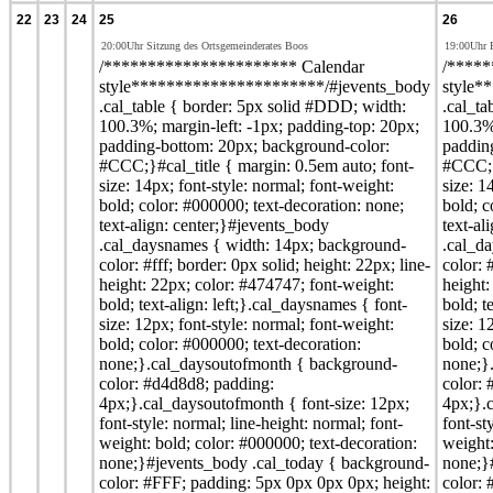
22
23
24
25
26
20:00Uhr Sitzung des Ortsgemeinderates Boos
19:00Uhr 
/********************** Calendar
/*****
style**********************/#jevents_body
style*
.cal_table { border: 5px solid #DDD; width:
.cal_ta
100.3%; margin-left: -1px; padding-top: 20px;
100.3%;
padding-bottom: 20px; background-color:
paddin
#CCC;}#cal_title { margin: 0.5em auto; font-
#CCC;}#
size: 14px; font-style: normal; font-weight:
size: 1
bold; color: #000000; text-decoration: none;
bold; c
text-align: center;}#jevents_body
text-al
.cal_daysnames { width: 14px; background-
.cal_d
color: #fff; border: 0px solid; height: 22px; line-
color: 
height: 22px; color: #474747; font-weight:
height:
bold; text-align: left;}.cal_daysnames { font-
bold; t
size: 12px; font-style: normal; font-weight:
size: 1
bold; color: #000000; text-decoration:
bold; c
none;}.cal_daysoutofmonth { background-
none;}
color: #d4d8d8; padding:
color:
4px;}.cal_daysoutofmonth { font-size: 12px;
4px;}.c
font-style: normal; line-height: normal; font-
font-st
weight: bold; color: #000000; text-decoration:
weight:
none;}#jevents_body .cal_today { background-
none;}
color: #FFF; padding: 5px 0px 0px 0px; height:
color: 