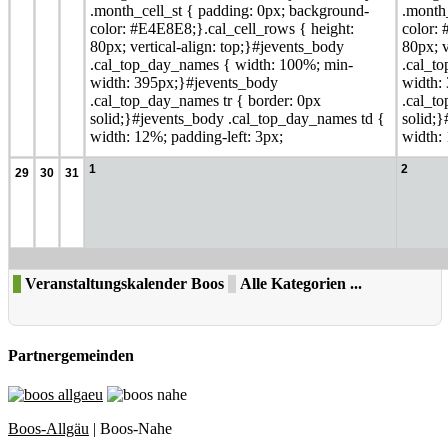
.month_cell_st { padding: 0px; background-
.month
color: #E4E8E8;}.cal_cell_rows { height:
color:
80px; vertical-align: top;}#jevents_body
80px; v
.cal_top_day_names { width: 100%; min-
.cal_t
width: 395px;}#jevents_body
width:
.cal_top_day_names tr { border: 0px
.cal_t
solid;}#jevents_body .cal_top_day_names td {
solid;
width: 12%; padding-left: 3px;
width: 
1
2
29
30
31
Veranstaltungskalender Boos
Alle Kategorien ...
Partnergemeinden
Boos-Allgäu
| Boos-Nahe