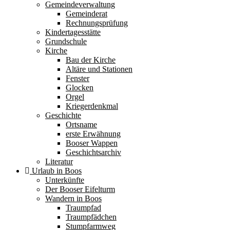
Gemeindeverwaltung
Gemeinderat
Rechnungsprüfung
Kindertagesstätte
Grundschule
Kirche
Bau der Kirche
Altäre und Stationen
Fenster
Glocken
Orgel
Kriegerdenkmal
Geschichte
Ortsname
erste Erwähnung
Booser Wappen
Geschichtsarchiv
Literatur
Urlaub in Boos
Unterkünfte
Der Booser Eifelturm
Wandern in Boos
Traumpfad
Traumpfädchen
Stumpfarmweg