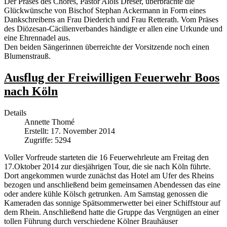
Der Präses des Chores, Pastor Alois Dreser, überbrachte die
Glückwünsche von Bischof Stephan Ackermann in Form eines
Dankschreibens an Frau Diederich und Frau Retterath. Vom Präses
des Diözesan-Cäcilienverbandes händigte er allen eine Urkunde und
eine Ehrennadel aus.
Den beiden Sängerinnen überreichte der Vorsitzende noch einen
Blumenstrauß.
Ausflug der Freiwilligen Feuerwehr Boos
nach Köln
Details
Annette Thomé
Erstellt: 17. November 2014
Zugriffe: 5294
Voller Vorfreude starteten die 16 Feuerwehrleute am Freitag den
17.Oktober 2014 zur diesjährigen Tour, die sie nach Köln führte.
Dort angekommen wurde zunächst das Hotel am Ufer des Rheins
bezogen und anschließend beim gemeinsamen Abendessen das eine
oder andere kühle Kölsch getrunken. Am Samstag genossen die
Kameraden das sonnige Spätsommerwetter bei einer Schiffstour auf
dem Rhein. Anschließend hatte die Gruppe das Vergnügen an einer
tollen Führung durch verschiedene Kölner Brauhäuser