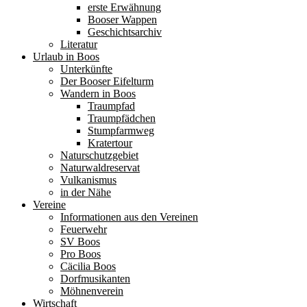
erste Erwähnung
Booser Wappen
Geschichtsarchiv
Literatur
Urlaub in Boos
Unterkünfte
Der Booser Eifelturm
Wandern in Boos
Traumpfad
Traumpfädchen
Stumpfarmweg
Kratertour
Naturschutzgebiet
Naturwaldreservat
Vulkanismus
in der Nähe
Vereine
Informationen aus den Vereinen
Feuerwehr
SV Boos
Pro Boos
Cäcilia Boos
Dorfmusikanten
Möhnenverein
Wirtschaft