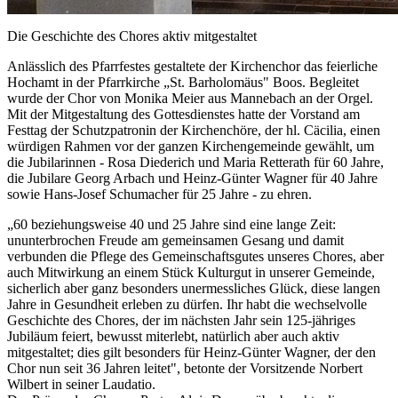
Die Geschichte des Chores aktiv mitgestaltet
Anlässlich des Pfarrfestes gestaltete der Kirchenchor das feierliche
Hochamt in der Pfarrkirche „St. Barholomäus" Boos. Begleitet
wurde der Chor von Monika Meier aus Mannebach an der Orgel.
Mit der Mitgestaltung des Gottesdienstes hatte der Vorstand am
Festtag der Schutzpatronin der Kirchenchöre, der hl. Cäcilia, einen
würdigen Rahmen vor der ganzen Kirchengemeinde gewählt, um
die Jubilarinnen - Rosa Diederich und Maria Retterath für 60 Jahre,
die Jubilare Georg Arbach und Heinz-Günter Wagner für 40 Jahre
sowie Hans-Josef Schumacher für 25 Jahre - zu ehren.
„60 beziehungsweise 40 und 25 Jahre sind eine lange Zeit:
ununterbrochen Freude am gemeinsamen Gesang und damit
verbunden die Pflege des Gemeinschaftsgutes unseres Chores, aber
auch Mitwirkung an einem Stück Kulturgut in unserer Gemeinde,
sicherlich aber ganz besonders unermessliches Glück, diese langen
Jahre in Gesundheit erleben zu dürfen. Ihr habt die wechselvolle
Geschichte des Chores, der im nächsten Jahr sein 125-jähriges
Jubiläum feiert, bewusst miterlebt, natürlich aber auch aktiv
mitgestaltet; dies gilt besonders für Heinz-Günter Wagner, der den
Chor nun seit 36 Jahren leitet", betonte der Vorsitzende Norbert
Wilbert in seiner Laudatio.