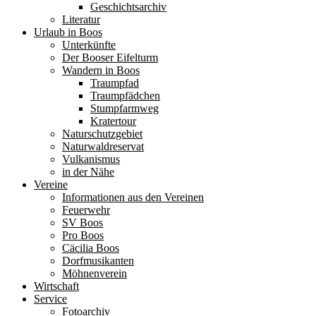
Geschichtsarchiv
Literatur
Urlaub in Boos
Unterkünfte
Der Booser Eifelturm
Wandern in Boos
Traumpfad
Traumpfädchen
Stumpfarmweg
Kratertour
Naturschutzgebiet
Naturwaldreservat
Vulkanismus
in der Nähe
Vereine
Informationen aus den Vereinen
Feuerwehr
SV Boos
Pro Boos
Cäcilia Boos
Dorfmusikanten
Möhnenverein
Wirtschaft
Service
Fotoarchiv