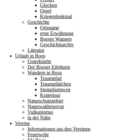
Glocken
Orgel
Kriegerdenkmal
Geschichte
Ortsname
erste Erwähnung
Booser Wappen
Geschichtsarchiv
Literatur
Urlaub in Boos
Unterkünfte
Der Booser Eifelturm
Wandern in Boos
Traumpfad
Traumpfädchen
Stumpfarmweg
Kratertour
Naturschutzgebiet
Naturwaldreservat
Vulkanismus
in der Nähe
Vereine
Informationen aus den Vereinen
Feuerwehr